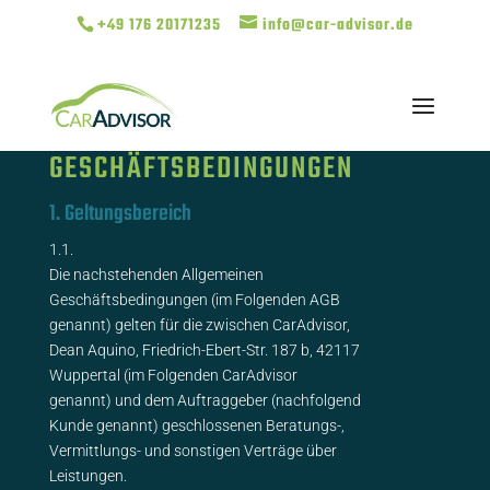
+49 176 20171235
info@car-advisor.de
ALLGEMEINE
GESCHÄFTSBEDINGUNGEN
1. Geltungsbereich
1.1.
Die nachstehenden Allgemeinen
Geschäftsbedingungen (im Folgenden AGB
genannt) gelten für die zwischen CarAdvisor,
Dean Aquino, Friedrich-Ebert-Str. 187 b, 42117
Wuppertal (im Folgenden CarAdvisor
genannt) und dem Auftraggeber (nachfolgend
Kunde genannt) geschlossenen Beratungs-,
Vermittlungs- und sonstigen Verträge über
Leistungen.