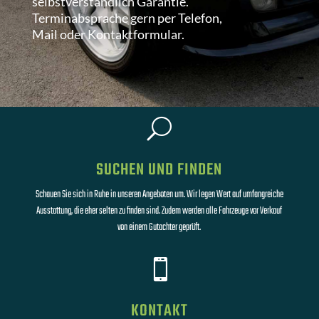
selbstverständlich Garantie.
Terminabsprache gern per Telefon,
Mail oder Kontaktformular.
U
SUCHEN UND FINDEN
Schauen Sie sich in Ruhe in unseren Angeboten um. Wir legen Wert auf umfangreiche
Ausstattung, die eher selten zu finden sind. Zudem werden alle Fahrzeuge vor Verkauf
von einem Gutachter geprüft.

KONTAKT