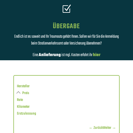
Z
ÜBERGABE
Endlich ist es soweit und Ihr Traumauto gehört Ihnen. Sollen wir für Sie die Anmeldung
beim Straßenverkehrsamt oder Versicherung übenehmen?
Eine
Anlieferung
ist mgl. Kosten erfahrt ihr
hier
Hersteller
Preis
Rate
Kilometer
Erstzulassung
← Zurück
Weiter →